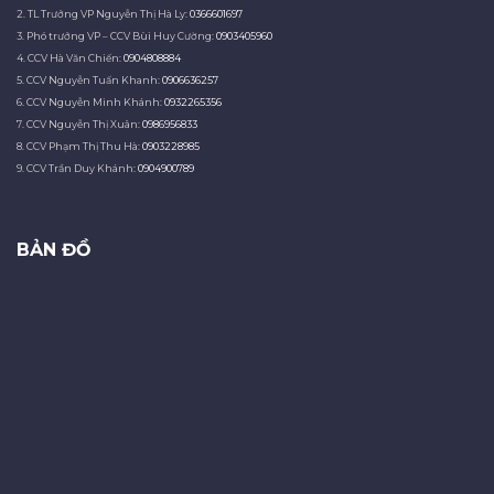
2. TL Trưởng VP Nguyễn Thị Hà Ly:
0366601697
3. Phó trưởng VP – CCV Bùi Huy Cường:
0903405960
4. CCV Hà Văn Chiến:
0904808884
5. CCV Nguyễn Tuấn Khanh:
0906636257
6. CCV Nguyễn Minh Khánh:
0932265356
7. CCV Nguyễn Thị Xuân:
0986956833
8. CCV Phạm Thị Thu Hà:
0903228985
9. CCV Trần Duy Khánh:
0904900789
BẢN ĐỒ