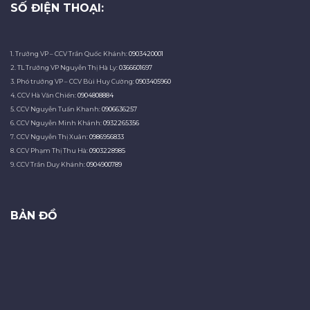
SỐ ĐIỆN THOẠI:
1. Trưởng VP – CCV Trần Quốc Khánh:
0903420001
2. TL Trưởng VP Nguyễn Thị Hà Ly:
0366601697
3. Phó trưởng VP – CCV Bùi Huy Cường:
0903405960
4. CCV Hà Văn Chiến:
0904808884
5. CCV Nguyễn Tuấn Khanh:
0906636257
6. CCV Nguyễn Minh Khánh:
0932265356
7. CCV Nguyễn Thị Xuân:
0986956833
8. CCV Phạm Thị Thu Hà:
0903228985
9. CCV Trần Duy Khánh:
0904900789
BẢN ĐỒ