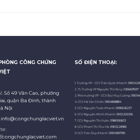
PHÒNG CÔNG CHỨNG
SỐ ĐIỆN THOẠI:
VIỆT
1. Trưởng VP – CCV Trần Quốc Khánh:
0903420
2. TL Trưởng VP Nguyễn Thị Hà Ly:
0366601697
ỉ:
Số 49 Văn Cao, phường
3. Phó trưởng VP – CCV Bùi Huy Cường:
09034
iai, quận Ba Đình, thành
4. CCV Hà Văn Chiến:
0904808884
à Nội
5. CCV Nguyễn Tuấn Khanh:
0906636257
6. CCV Nguyễn Minh Khánh:
0932265356
:
info@congchunglacviet.vn
7. CCV Nguyễn Thị Xuân:
0986956833
8. CCV Phạm Thị Thu Hà:
0903228985
te:
9. CCV Trần Duy Khánh:
0904900789
://congchunglacviet.com