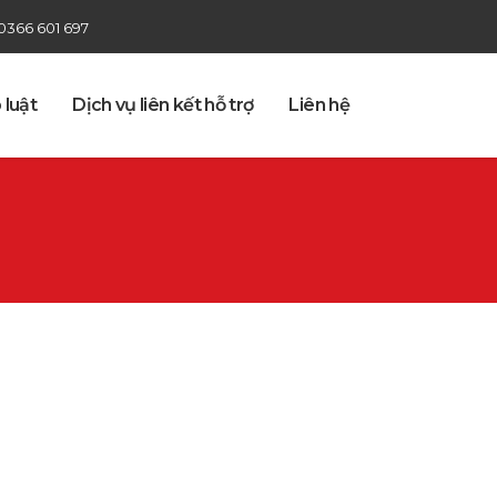
0366 601 697
 luật
Dịch vụ liên kết hỗ trợ
Liên hệ