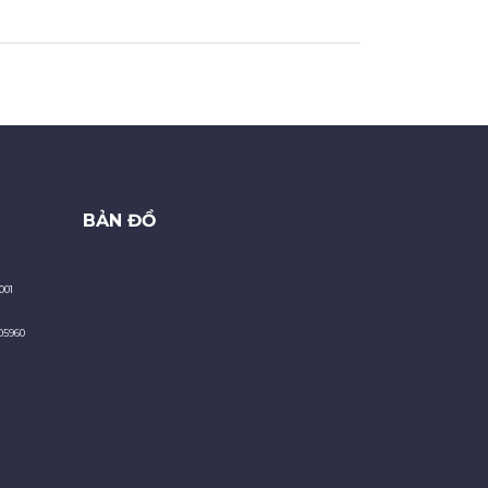
BẢN ĐỒ
001
05960