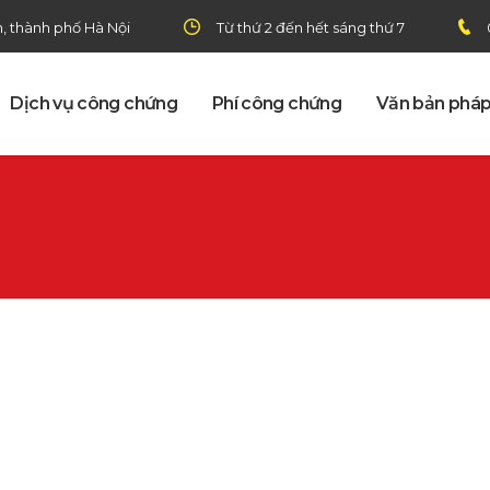
h, thành phố Hà Nội
Từ thứ 2 đến hết sáng thứ 7
Dịch vụ công chứng
Phí công chứng
Văn bản pháp