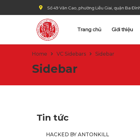
Số 49 Văn Cao, phường Liễu Giai, quận Ba Đìn
Trang chủ
Giới thiệu
Home
VC Sidebars
Sidebar
Sidebar
Tin tức
HACKED BY ANTONKILL